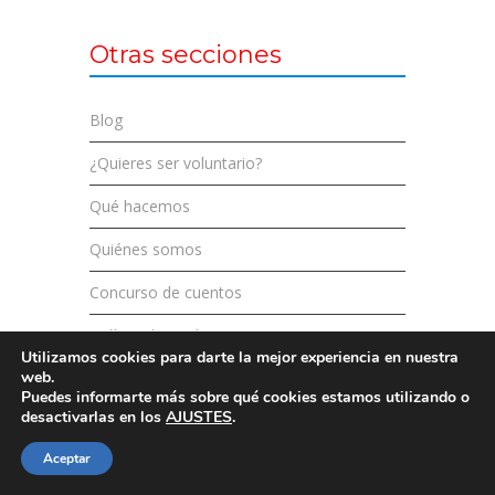
Otras secciones
Blog
¿Quieres ser voluntario?
Qué hacemos
Quiénes somos
Concurso de cuentos
Política de cookies
Utilizamos cookies para darte la mejor experiencia en nuestra
web.
Condiciones de compra
Puedes informarte más sobre qué cookies estamos utilizando o
desactivarlas en los
AJUSTES
.
Redes sociales
Aceptar