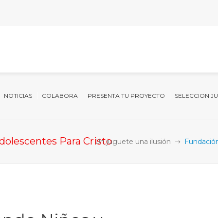
NOTICIAS
COLABORA
PRESENTA TU PROYECTO
SELECCION J
olescentes Para Cristo
Un juguete una ilusión
Fundación