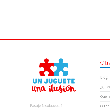
Otr
Blog
¿Quier
Qué 
Pasaje Nicolauets, 1
Quién