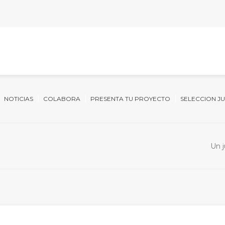
NOTICIAS
COLABORA
PRESENTA TU PROYECTO
SELECCION J
Un j