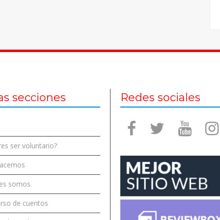
as secciones
Redes sociales
es ser voluntario?
hacemos
es somos
rso de cuentos