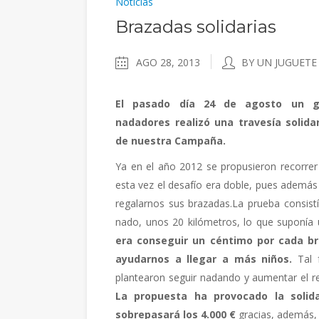
Noticias
Brazadas solidarias
AGO 28, 2013
BY UN JUGUETE
El pasado día 24 de agosto un g
nadadores realizó una
travesía solida
de nuestra Campaña.
Ya en el año 2012 se propusieron recorrer 
esta vez el desafío era doble, pues además d
regalarnos sus brazadas.La prueba consistí
nado, unos 20 kilómetros, lo que suponía 
era conseguir un céntimo por cada br
ayudarnos a llegar a más niños.
Tal 
plantearon seguir nadando y aumentar el r
La propuesta ha provocado la solid
sobrepasará los 4.000 €
gracias, además, 