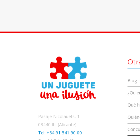
Otr
Blog
¿Quier
Qué 
Pasaje Nicolauets, 1
Quién
03440 Ibi (Alicante)
Concu
Tel: +34 91 541 90 00