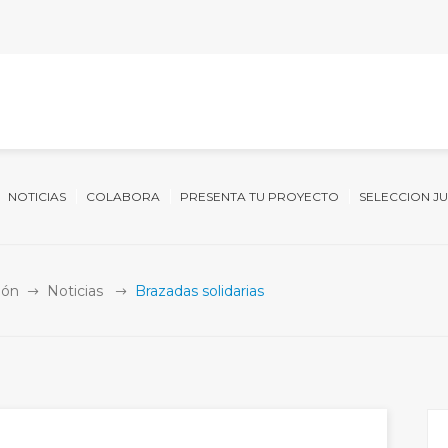
NOTICIAS
COLABORA
PRESENTA TU PROYECTO
SELECCION J
ión
Noticias
Brazadas solidarias