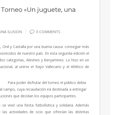
II Torneo «Un juguete, una
UNA ILUSION
0 COMMENTS
i, Onil y Castalla por una buena causa: conseguir más
vorecidos de nuestro país. En esta segunda edición el
dos categorías, Alevines y Benjamines. Lo hizo en un
acional, al unirse el Rayo Vallecano y el Atlético de
Par
a poder disfrutar del torneo el público debía
 al campo, cuya recaudación irá destinada a entregar
tuciones que decidan los equipos participantes.
se vivió una fiesta futbolísitica y solidaria. Además
 las actividades de ocio que ofrecían las distintas