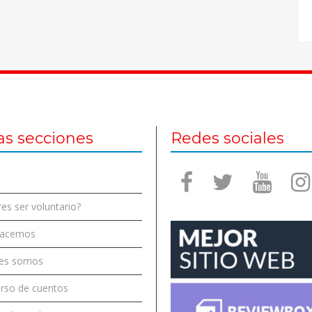
as secciones
Redes sociales
es ser voluntario?
hacemos
es somos
rso de cuentos