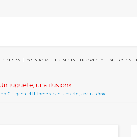
NOTICIAS
COLABORA
PRESENTA TU PROYECTO
SELECCION J
«Un juguete, una ilusión»
cia C.F gana el II Torneo «Un juguete, una ilusión»