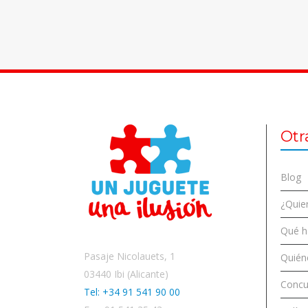
Otr
Blog
¿Quier
Qué 
Pasaje Nicolauets, 1
Quién
03440 Ibi (Alicante)
Concu
Tel: +34 91 541 90 00