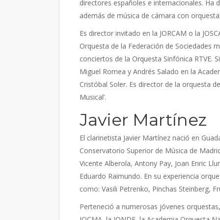
directores españoles e internacionales. Ha d
además de música de cámara con orquestas
Es director invitado en la JORCAM o la JOSC
Orquesta de la Federación de Sociedades mu
conciertos de la Orquesta Sinfónica RTVE.
Miguel Romea y Andrés Salado en la Academ
Cristóbal Soler. Es director de la orquesta 
Musical’.
Javier Martínez
El clarinetista Javier Martínez nació en Gua
Conservatorio Superior de Música de Madrid
Vicente Alberola, Antony Pay, Joan Enric Llu
Eduardo Raimundo. En su experiencia orques
como: Vasili Petrenko, Pinchas Steinberg, F
Perteneció a numerosas jóvenes orquestas, 
JOCMA, la JONDE, la Academia Orquesta Na