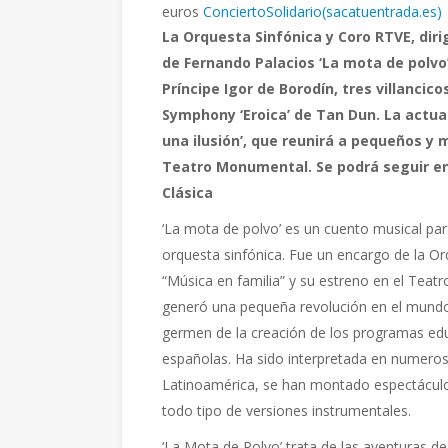
euros
ConciertoSolidario(sacatuentrada.es)
La Orquesta Sinfónica y Coro RTVE, diri
de Fernando Palacios ‘La mota de polvo’
Príncipe Igor de Borodín, tres villancic
Symphony ‘Eroica’ de Tan Dun. La actu
una ilusión’, que reunirá a pequeños y m
Teatro Monumental. Se podrá seguir en 
Clásica
‘La mota de polvo’ es un cuento musical para
orquesta sinfónica. Fue un encargo de la O
“Música en familia” y su estreno en el Teat
generó una pequeña revolución en el mundo 
germen de la creación de los programas educ
españolas. Ha sido interpretada en numero
Latinoamérica, se han montado espectáculos
todo tipo de versiones instrumentales.
‘La Mota de Polvo’ trata de las aventuras d