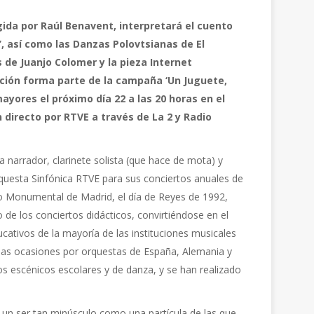
gida por Raúl Benavent, interpretará el cuento
, así como las Danzas Polovtsianas de El
os de Juanjo Colomer y la pieza Internet
ación forma parte de la campaña ‘Un Juguete,
ayores el próximo día 22 a las 20 horas en el
directo por RTVE a través de La 2 y Radio
 narrador, clarinete solista (que hace de mota) y
rquesta Sinfónica RTVE para sus conciertos anuales de
ro Monumental de Madrid, el día de Reyes de 1992,
de los conciertos didácticos, convirtiéndose en el
ativos de la mayoría de las instituciones musicales
sas ocasiones por orquestas de España, Alemania y
 escénicos escolares y de danza, y se han realizado
e un ser tan minúsculo como una partícula de las que