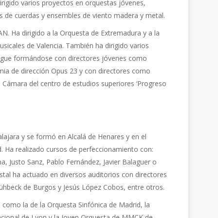
irigido varios proyectos en orquestas jóvenes,
 de cuerdas y ensembles de viento madera y metal.
AN. Ha dirigido a la Orquesta de Extremadura y a la
sicales de Valencia. También ha dirigido varios
 Sigue formándose con directores jóvenes como
ia de dirección Opus 23 y con directores como
de Cámara del centro de estudios superiores ‘Progreso
dalajara y se formó en Alcalá de Henares y en el
. Ha realizado cursos de perfeccionamiento con:
na, Justo Sanz, Pablo Fernández, Javier Balaguer o
tal ha actuado en diversos auditorios con directores
rühbeck de Burgos y Jesús López Cobos, entre otros.
como la de la Orquesta Sinfónica de Madrid, la
cional de Lyon y la Joven Orquesta de MMCK de