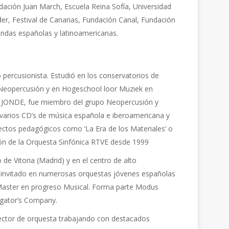
ación Juan March, Escuela Reina Sofía, Universidad
nder, Festival de Canarias, Fundación Canal, Fundación
andas españolas y latinoamericanas.
percusionista. Estudió en los conservatorios de
s Neopercusión y en Hogeschool loor Muziek en
a JONDE, fue miembro del grupo Neopercusión y
varios CD’s de música española e iberoamericana y
ectos pedagógicos como ‘La Era de los Materiales’ o
ión de la Orquesta Sinfónica RTVE desde 1999
 de Vitoria (Madrid) y en el centro de alto
or invitado en numerosas orquestas jóvenes españolas
Master en progreso Musical. Forma parte Modus
igator’s Company.
ector de orquesta trabajando con destacados