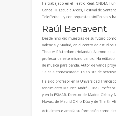
Ha trabajado en el Teatro Real, CNDM, Fund
Carlos III, Escuela Arcos, Festival de Santa
Telefónica… y con orquestas sinfónicas y b
Raúl Benavent
Desde niño dio muestras de su futuro como 
Valencia y Madrid, en el centro de estudio
Theater Rótterdam (Holanda). Alumno de l
profesor de este mismo centro. Ha editado 
de música para banda. Autor de varios proy
‘La caja enmascarada’. Es solista de percus
Ha sido profesor en la Universidad Francisco
rendimiento Maurice André (Lliria). Profes
y en la ESMAR. Director de Madrid-Okho y 
Novus, de Madrid Okho Dúo y de The Sir Al
Actualmente amplía su formación como dir