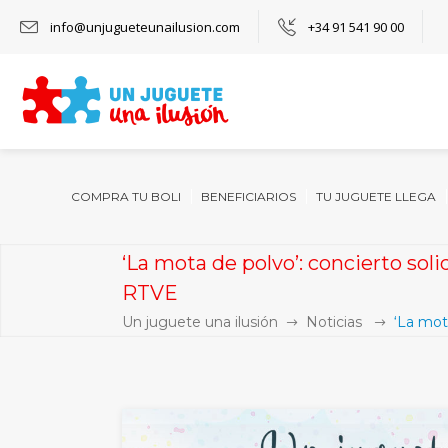
info@unjugueteunailusion.com
+34 91 541 90 00
COMPRA TU BOLI
BENEFICIARIOS
TU JUGUETE LLEGA
‘La mota de polvo’: concierto sol
RTVE
Un juguete una ilusión
Noticias
‘La mot