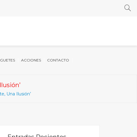
UGUETES
ACCIONES
CONTACTO
lusión’
e, Una Ilusión’