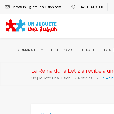
info@unjugueteunailusion.com
+34 91 541 90 00
COMPRA TU BOLI
BENEFICIARIOS
TU JUGUETE LLEGA
La Reina doña Letizia recibe a u
Un juguete una ilusión
Noticias
La Rein