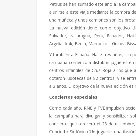
Petrus se han sumado este año a la campaña
a unirse a este viaje mediante la compra del
una muñeca y unos camiones son los protag
La nueva edición tiene como objetivo dis
Salvador, Nicaragua, Perú, Ecuador, Hai
Argelia, Irak, Benin, Marruecos, Guinea Bissa
Y también a España. Hace tres años, sin p
campaña comenzó a distribuir juguetes en n
centros infantiles de Cruz Roja a los que 
dotaron ludotecas de 82 centros, y se entr
a 3 años. El objetivo de la nueva edición es
Conciertos especiales
Como cada año, RNE y TVE impulsan accion
la campaña para divulgar y sensibilizar so
concierto que ofrecerá el 23 de diciembre
Concierto Sinfónico ‘Un juguete, una ilusió