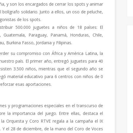
, y son los encargados de cerrar los spots y animar
 bolígrafo solidario. Junto a ellos, un oso de peluche,
onistas de los spots.
tribuir 500.000 juguetes a niños de 18 países: El
tí, Guatemala, Paraguay, Panamá, Honduras, Chile,
u, Burkina Fasso, Jordania y Filipinas.
erder su compromiso con África y América Latina, la
uestro país. El primer año, entregó juguetes para 40
asisten 3.500 niños, mientras que el segundo año se
egó material educativo para 6 centros con niños de 0
 reforzar esas aportaciones.
es y programaciones especiales en el transcurso de
bre la importancia del juego. Entre ellas, destaca el
, la Orquesta y Coro RTVE regala a la campaña el IX
n’. Y el 28 de diciembre, de la mano del Coro de Voces