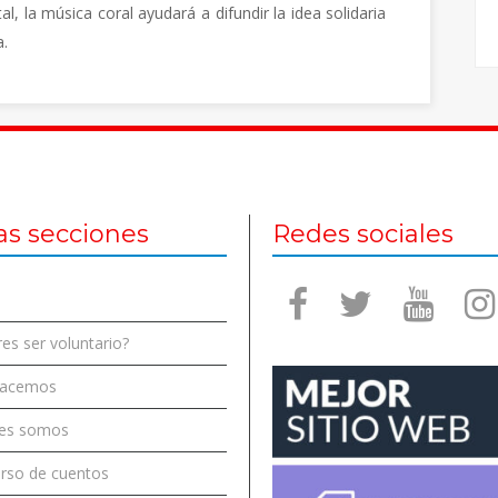
 la música coral ayudará a difundir la idea solidaria
a.
as secciones
Redes sociales
es ser voluntario?
hacemos
es somos
rso de cuentos