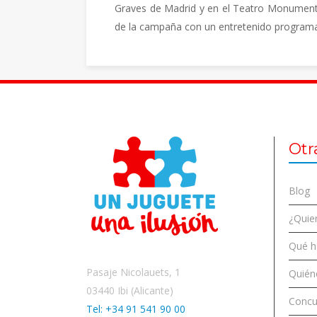
Graves de Madrid y en el Teatro Monumental,
de la campaña con un entretenido program
Otr
Blog
¿Quier
Qué 
Pasaje Nicolauets, 1
Quién
03440 Ibi (Alicante)
Concu
Tel: +34 91 541 90 00