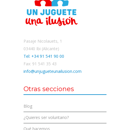
Pasaje Nicolauets, 1
03440 Ibi (Alicante)
Tel: +34 91 541 90 00
Fax: 91 541 35 43
info@unjugueteunailusion.com
Otras secciones
Blog
¿Quieres ser voluntario?
Qué hacemos