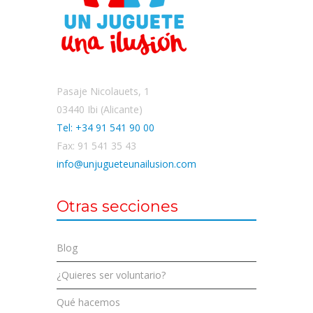
Pasaje Nicolauets, 1
03440 Ibi (Alicante)
Tel: +34 91 541 90 00
Fax: 91 541 35 43
info@unjugueteunailusion.com
Otras secciones
Blog
¿Quieres ser voluntario?
Qué hacemos