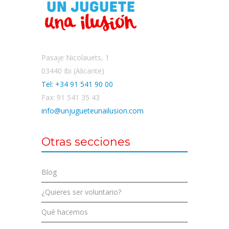
Pasaje Nicolauets, 1
03440 Ibi (Alicante)
Tel: +34 91 541 90 00
Fax: 91 541 35 43
info@unjugueteunailusion.com
Otras secciones
Blog
¿Quieres ser voluntario?
Qué hacemos