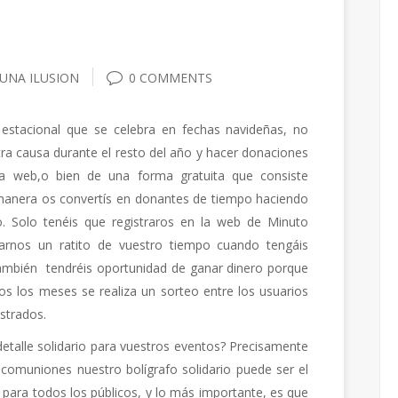
 UNA ILUSION
0 COMMENTS
estacional que se celebra en fechas navideñas, no
ra causa durante el resto del año y hacer donaciones
na web,o bien de una forma gratuita que consiste
 manera os convertís en donantes de tiempo haciendo
. Solo tenéis que registraros en la web de Minuto
carnos un ratito de vuestro tiempo cuando tengáis
ambién tendréis oportunidad de ganar dinero po
rque
os los meses se realiza un sorteo entre los usuarios
istrados.
detalle solidario para vuestros eventos? Precisamente
omuniones nuestro bolígrafo solidario puede ser el
do para todos los públicos, y lo más importante, es que