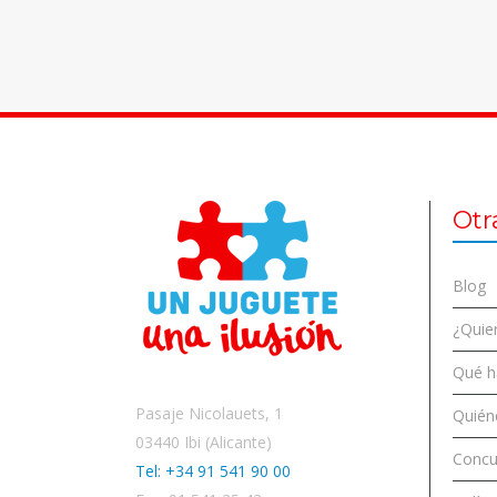
Otr
Blog
¿Quier
Qué 
Pasaje Nicolauets, 1
Quién
03440 Ibi (Alicante)
Concu
Tel: +34 91 541 90 00