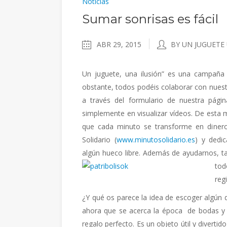
Noticias
Sumar sonrisas es fácil
ABR 29, 2015
BY UN JUGUETE
Un juguete, una ilusión” es una campaña 
obstante, todos podéis colaborar con nuest
a través del formulario de nuestra pági
simplemente en visualizar vídeos. De esta
que cada minuto se transforme en dinero
Solidario (
www.minutosolidario.es
) y dedi
algún hueco libre. Además de ayudarnos, t
tod
reg
¿Y qué os parece la idea de escoger algún 
ahora que se acerca la época de bodas y c
regalo perfecto. Es un objeto útil y diverti