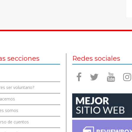
as secciones
Redes sociales
es ser voluntario?
hacemos
es somos
rso de cuentos