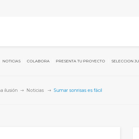
NOTICIAS
COLABORA
PRESENTA TU PROYECTO
SELECCION J
a ilusión
Noticias
Sumar sonrisas es fácil