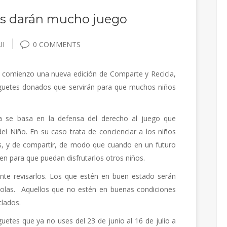
es darán mucho juego
UI
0 COMMENTS
rá comienzo una nueva edición de Comparte y Recicla,
uguetes donados que servirán para que muchos niños
ña se basa en la defensa del derecho al juego que
el Niño. En su caso trata de concienciar a los niños
es, y de compartir, de modo que cuando en un futuro
n para que puedan disfrutarlos otros niños.
nte revisarlos. Los que estén en buen estado serán
olas.
Aquellos que no estén en buenas condiciones
clados.
guetes que ya no uses del 23 de junio al 16 de julio a