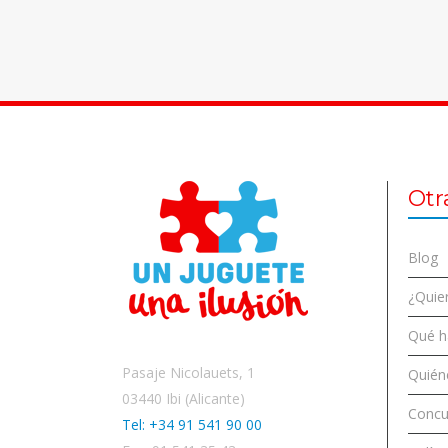
Otr
Blog
¿Quier
Qué 
Pasaje Nicolauets, 1
Quién
03440 Ibi (Alicante)
Concu
Tel: +34 91 541 90 00