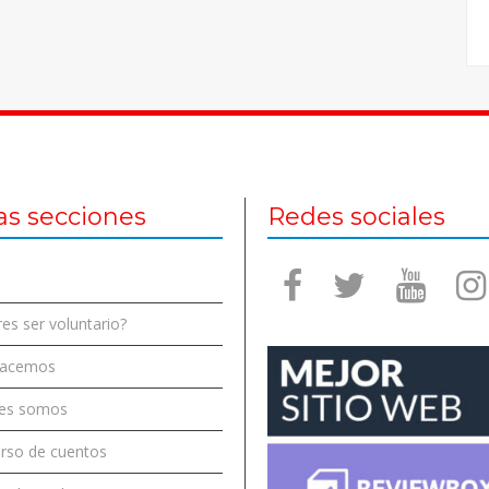
as secciones
Redes sociales
es ser voluntario?
hacemos
es somos
rso de cuentos