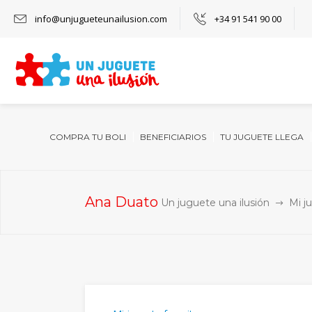
info@unjugueteunailusion.com
+34 91 541 90 00
COMPRA TU BOLI
BENEFICIARIOS
TU JUGUETE LLEGA
Ana Duato
Un juguete una ilusión
Mi j