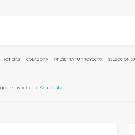
NOTICIAS
COLABORA
PRESENTA TU PROYECTO
SELECCION J
uguete favorito
Ana Duato