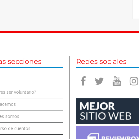
as secciones
Redes sociales
es ser voluntario?
hacemos
es somos
rso de cuentos