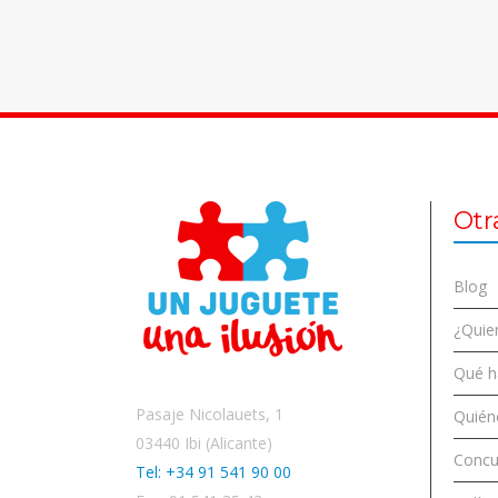
Otr
Blog
¿Quier
Qué 
Pasaje Nicolauets, 1
Quién
03440 Ibi (Alicante)
Concu
Tel: +34 91 541 90 00